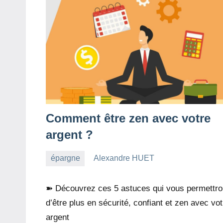
Comment être zen avec votre
argent ?
épargne
Alexandre HUET
21
10
août
commentaires
➽ Découvrez ces 5 astuces qui vous permettro
2022
d’être plus en sécurité, confiant et zen avec vot
argent