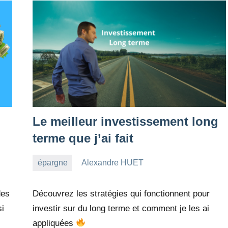
Le meilleur investissement long
terme que j’ai fait
épargne
Alexandre HUET
20
6
novembre
commentaires
des
Découvrez les stratégies qui fonctionnent pour
2022
si
investir sur du long terme et comment je les ai
appliquées