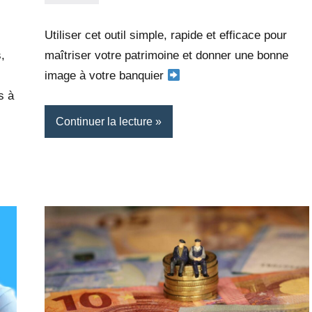
25
7
septembre
commentaires
Utiliser cet outil simple, rapide et efficace pour
2022
,
maîtriser votre patrimoine et donner une bonne
image à votre banquier
s à
Continuer la lecture