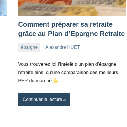
Comment préparer sa retraite
grâce au Plan d’Epargne Retraite
épargne
Alexandre HUET
28
6
août
commentaires
Vous trouverez ici l’intérêt d’un plan d’épargne
2022
retraite ainsi qu’une comparaison des meilleurs
PER du marché
Continuer la lecture