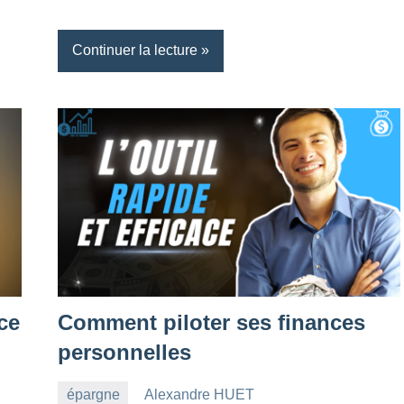
Continuer la lecture
ce
Comment piloter ses finances
personnelles
épargne
Alexandre HUET