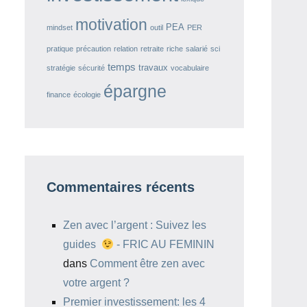
motivation
PEA
mindset
outil
PER
pratique
précaution
relation
retraite
riche
salarié
sci
temps
travaux
stratégie
sécurité
vocabulaire
épargne
finance
écologie
Commentaires récents
Zen avec l’argent : Suivez les
guides
- FRIC AU FEMININ
dans
Comment être zen avec
votre argent ?
Premier investissement: les 4