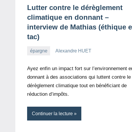
Lutter contre le dérèglement
climatique en donnant –
interview de Mathias (éthique e
tac)
épargne
Alexandre HUET
12
2
mars
commentaires
Ayez enfin un impact fort sur l’environnement e
2023
donnant à des associations qui luttent contre le
dérèglement climatique tout en bénéficiant de
réduction d’impôts.
Continuer la lecture