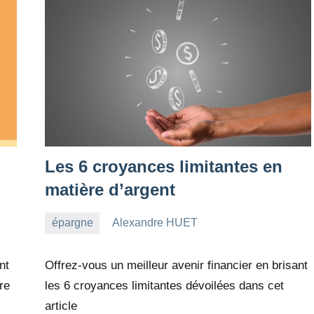
Les 6 croyances limitantes en
matière d’argent
épargne
Alexandre HUET
14
14
août
commentaires
nt
Offrez-vous un meilleur avenir financier en brisant
2022
re
les 6 croyances limitantes dévoilées dans cet
article