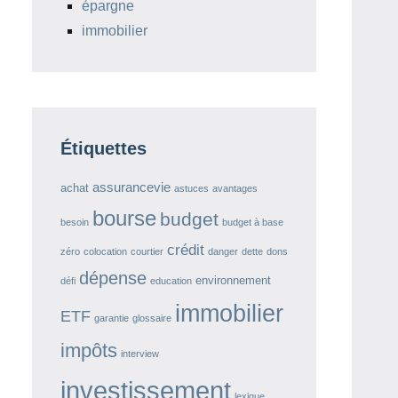
épargne
immobilier
Étiquettes
assurancevie
achat
astuces
avantages
bourse
budget
besoin
budget à base
crédit
zéro
colocation
courtier
danger
dette
dons
dépense
environnement
défi
education
immobilier
ETF
garantie
glossaire
impôts
interview
investissement
lexique