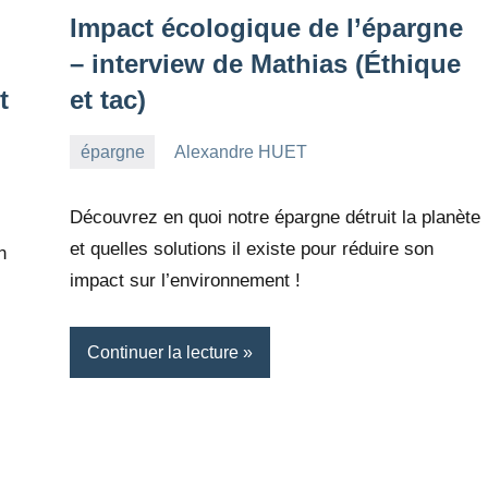
Impact écologique de l’épargne
– interview de Mathias (Éthique
t
et tac)
épargne
Alexandre HUET
5
Aucun
mars
commentaire
Découvrez en quoi notre épargne détruit la planète
2023
et quelles solutions il existe pour réduire son
n
impact sur l’environnement !
Continuer la lecture