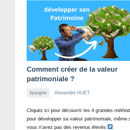
Comment créer de la valeur
patrimoniale ?
épargne
Alexandre HUET
2
7
janvier
commentaires
Cliquez ici pour découvrir les 4 grandes métho
2023
pour développer sa valeur patrimoniale, même 
vous n’avez pas des revenus élevés