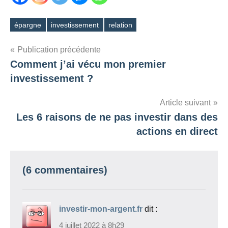
épargne
investissement
relation
Étiquettes
Navigation
Publication précédente
Comment j’ai vécu mon premier
de
investissement ?
l’article
Article suivant
Les 6 raisons de ne pas investir dans des
actions en direct
(6 commentaires)
investir-mon-argent.fr
dit :
4 juillet 2022 à 8h29