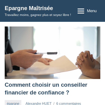
Aller
Epargne Maîtrisée
au
Menu
Travaillez moins, gagnez plus et soyez libre !
contenu
Comment choisir un conseiller
financier de confiance ?
épargne
Alexandre HUET
6 commentaires