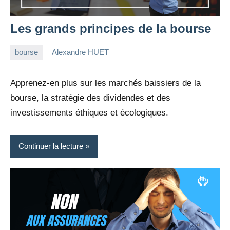
Les grands principes de la bourse
bourse
Alexandre HUET
25
6
décembre
commentaires
Apprenez-en plus sur les marchés baissiers de la
2022
bourse, la stratégie des dividendes et des
investissements éthiques et écologiques.
Continuer la lecture