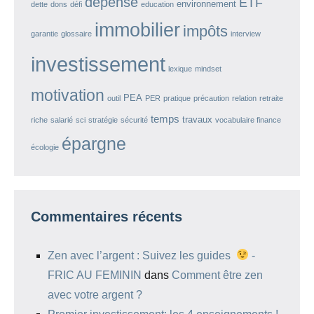
dépense
ETF
environnement
dette
dons
défi
education
immobilier
impôts
garantie
glossaire
interview
investissement
lexique
mindset
motivation
PEA
outil
PER
pratique
précaution
relation
retraite
temps
travaux
riche
salarié
sci
stratégie
sécurité
vocabulaire finance
épargne
écologie
Commentaires récents
Zen avec l’argent : Suivez les guides
-
FRIC AU FEMININ
dans
Comment être zen
avec votre argent ?