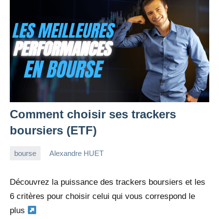
Comment choisir ses trackers
boursiers (ETF)
bourse
Alexandre HUET
16
11
octobre
commentaires
Découvrez la puissance des trackers boursiers et les
2022
6 critères pour choisir celui qui vous correspond le
plus