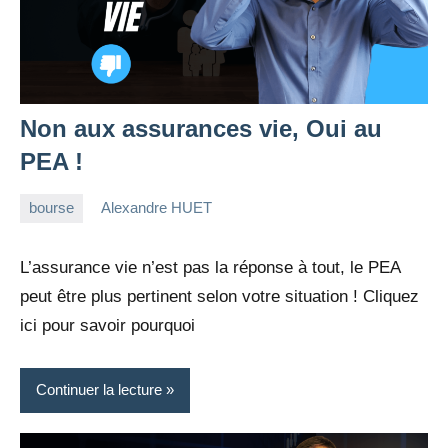
Non aux assurances vie, Oui au
PEA !
bourse
Alexandre HUET
23
6
octobre
commentaires
L’assurance vie n’est pas la réponse à tout, le PEA
2022
peut être plus pertinent selon votre situation ! Cliquez
ici pour savoir pourquoi
Continuer la lecture