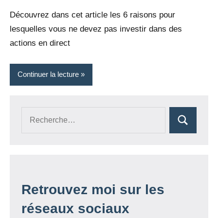
juillet
commentaires
Découvrez dans cet article les 6 raisons pour
2022
lesquelles vous ne devez pas investir dans des
actions en direct
Continuer la lecture
Recherche
Rechercher
pour :
Retrouvez moi sur les
réseaux sociaux