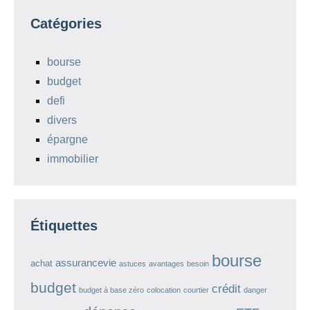
Catégories
bourse
budget
defi
divers
épargne
immobilier
Étiquettes
bourse
assurancevie
achat
astuces
avantages
besoin
budget
crédit
budget à base zéro
colocation
courtier
danger