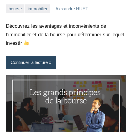
bourse
immobilier
Alexandre HUET
5
6
février
commentaires
Découvrez les avantages et inconvénients de
2023
l’immobilier et de la bourse pour déterminer sur lequel
investir
Continuer la lecture