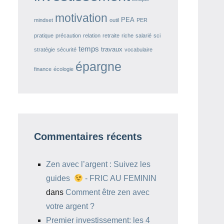
motivation
PEA
mindset
outil
PER
pratique
précaution
relation
retraite
riche
salarié
sci
temps
travaux
stratégie
sécurité
vocabulaire
épargne
finance
écologie
Commentaires récents
Zen avec l’argent : Suivez les
guides
- FRIC AU FEMININ
dans
Comment être zen avec
votre argent ?
Premier investissement: les 4