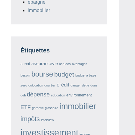
épargne
immobilier
Étiquettes
assurancevie
achat
astuces
avantages
bourse
budget
besoin
budget à base
crédit
zéro
colocation
courtier
danger
dette
dons
dépense
environnement
défi
education
immobilier
ETF
garantie
glossaire
impôts
interview
investissement
lexique