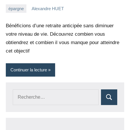
épargne
Alexandre HUET
1
2
mai
commentaires
Bénéficions d’une retraite anticipée sans diminuer
2022
votre niveau de vie. Découvrez combien vous
obtiendrez et combien il vous manque pour atteindre
cet objectif
Continuer la lecture
Recherche
Rechercher
pour :