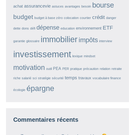
bourse
assurancevie
achat
astuces
avantages
besoin
budget
crédit
budget à base zéro
colocation
courtier
danger
dépense
ETF
environnement
dette
dons
défi
education
immobilier
impôts
garantie
glossaire
interview
investissement
lexique
mindset
motivation
PEA
outil
PER
pratique
précaution
relation
retraite
temps
travaux
riche
salarié
sci
stratégie
sécurité
vocabulaire finance
épargne
écologie
Commentaires récents