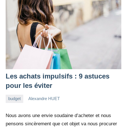
Les achats impulsifs : 9 astuces
pour les éviter
budget
Alexandre HUET
3
7
avril
commentaires
Nous avons une envie soudaine d’acheter et nous
2022
pensons sincèrement que cet objet va nous procurer