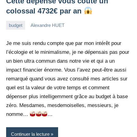
Cette dépense vous coûte un
colossal 4732€ par an
budget
Alexandre HUET
27
10
mars
commentaires
Je me suis rendu compte que par mon intérêt pour
2022
l’écologie et le minimalisme, je ne dépensais pas pour
un bien ultra commun dans notre vie et qui a un
impact financier énorme. Vous l’avez peut-être aussi
remarqué quand vous avez consulté mes articles sur
quel est la valeur de votre temps et comment
dépenser plus intelligemment grâce au budget à base
zéro. Mesdames, mesdemoiselles, messieurs, je
nomme…
…
Continuer la lecture