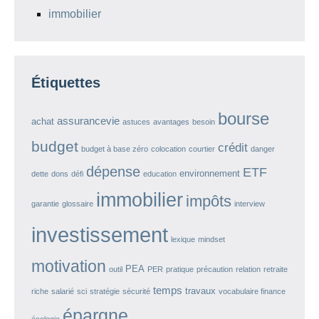
immobilier
Étiquettes
bourse
assurancevie
achat
astuces
avantages
besoin
budget
crédit
budget à base zéro
colocation
courtier
danger
dépense
ETF
environnement
dette
dons
défi
education
immobilier
impôts
garantie
glossaire
interview
investissement
lexique
mindset
motivation
PEA
outil
PER
pratique
précaution
relation
retraite
temps
travaux
riche
salarié
sci
stratégie
sécurité
vocabulaire finance
épargne