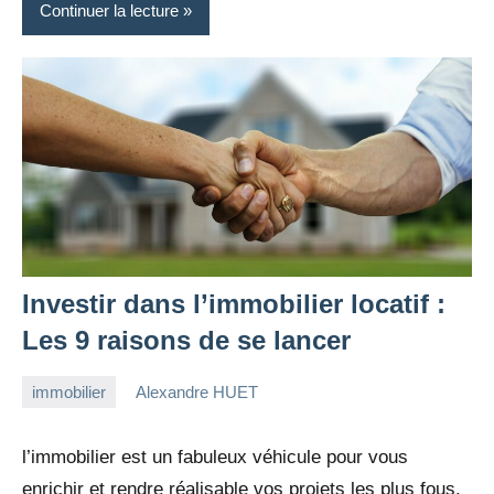
Continuer la lecture
Investir dans l’immobilier locatif :
Les 9 raisons de se lancer
immobilier
Alexandre HUET
17
7
avril
commentaires
l’immobilier est un fabuleux véhicule pour vous
2022
enrichir et rendre réalisable vos projets les plus fous.