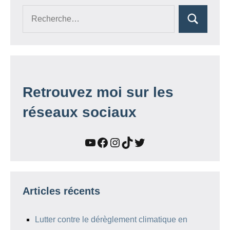
publications
Recherche
Rechercher
pour :
Retrouvez moi sur les
réseaux sociaux
YouTube
Facebook
Instagram
TikTok
Twitter
Articles récents
Lutter contre le dérèglement climatique en