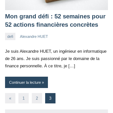
Mon grand défi : 52 semaines pour
52 actions financières concrètes
defi
Alexandre HUET
27
10
février
commentaires
Je suis Alexandre HUET, un ingénieur en informatique
2022
de 26 ans. Je suis passionné par le domaine de la
finance personnelle. À ce titre, je […]
Continuer la lecture
Pagination
Publications
«
1
2
3
précédentes
des